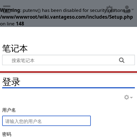
Warning
: putenv() has been disabled for security reasons in
/www/wwwroot/wiki.vantageso.com/includes/Setup.php
on line
148
笔记本
登录
用户名
密码